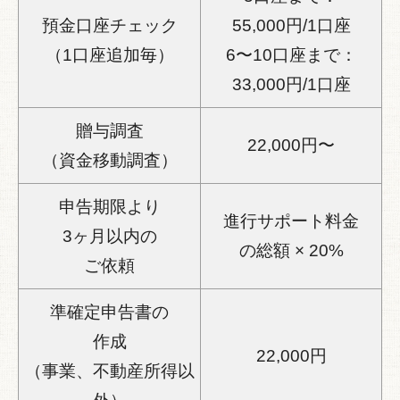
預金口座チェック
55,000円/1口座
（1口座追加毎）
6〜10口座まで：
33,000円/1口座
贈与調査
22,000円〜
（資金移動調査）
申告期限より
進行サポート料金
3ヶ月以内の
の総額 × 20%
ご依頼
準確定申告書の
作成
22,000円
（事業、不動産所得以